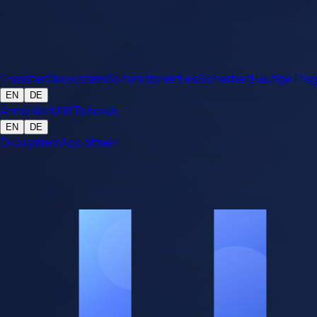
Transfer
Ökosystem
So funktioniert es
Sicherheit
Häufige Fra
EN
DE
Anmelden
UNYTs holen
EN
DE
Ökosystem
App öffnen