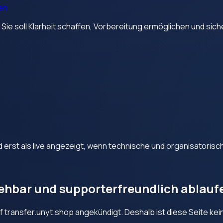
en
. Sie soll Klarheit schaffen, Vorbereitung ermöglichen und si
d erst als live angezeigt, wenn technische und organisatorisch
iehbar und supporterfreundlich ablauf
transfer.unyt.shop angekündigt. Deshalb ist diese Seite kein a