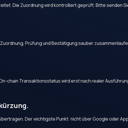
et. Die Zuordnung wird kontrolliert geprüft. Bitte senden Si
nn Zuordnung, Prüfung und Bestätigung sauber zusammenlaufe
 On-chain Transaktionsstatus wird erst nach realer Ausführun
bkürzung.
e übertragen. Der wichtigste Punkt: nicht über Google oder 