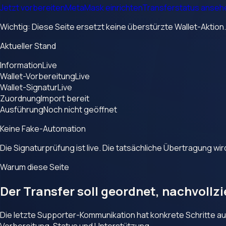
Jetzt vorbereiten
MetaMask einrichten
Transferstatus anseh
Wichtig: Diese Seite ersetzt keine überstürzte Wallet-Aktion
Aktueller Stand
Information
Live
Wallet-Vorbereitung
Live
Wallet-Signatur
Live
Zuordnung
Import bereit
Ausführung
Noch nicht geöffnet
Keine Fake-Automation
Die Signaturprüfung ist live. Die tatsächliche Übertragung wir
Warum diese Seite
Der Transfer soll geordnet, nachvollz
Die letzte Supporter-Kommunikation hat konkrete Schritte auf 
Vorbereitung, Status und Unterstützung.